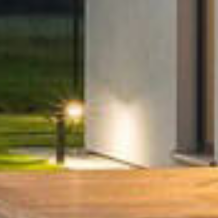
u
Products
ós
Microinversores
s
Gateways
Soluções RSD
s
Acessórios
idores
o