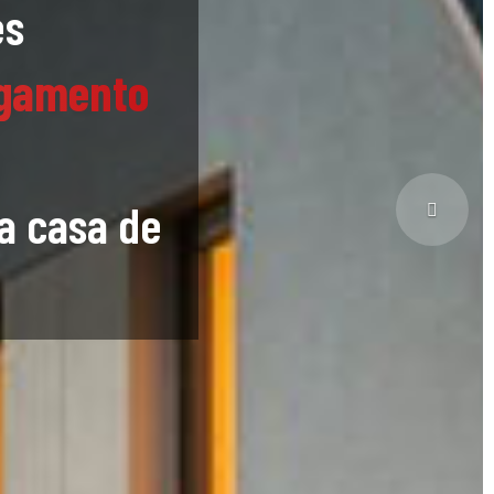
es
igamento
a casa de
Next