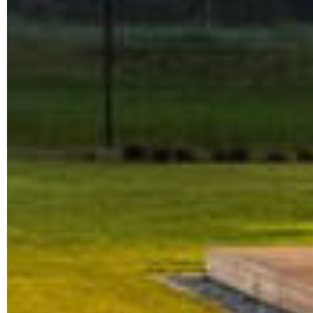
Men
Sobre n
Produto
Desenvolvemos tecnologia de
Notícias
energia limpa de última geração e
Recurso
microinversores solares de última
Distribu
geração.
Contat