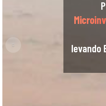
P
Microin
levando 
Previous